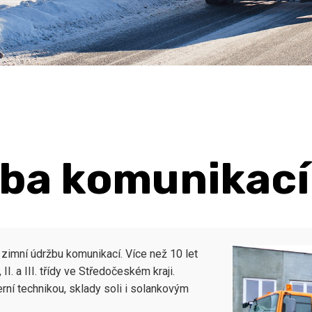
žba komunikací
 zimní údržbu komunikací. Více než 10 let
II. a III. třídy ve Středočeském kraji.
í technikou, sklady soli i solankovým